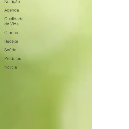
Nutrição
Agenda
Qualidade
de Vida
Ofertas
Receita
Saúde
Produtos
Notícia