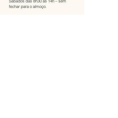
Sábados das 8h30 às 14h – sem
fechar para o almoço.
LOJA
Perguntas Frequentes
Trocas e Devoluções
Política de Privacidade
ENDEREÇO
Rua 1500, 676
Balneário Camboriú (SC)
HORÁRIO
L
oja física:
segunda a sexta, das 08:30 às