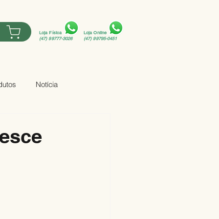
E
Loja Física
Loja Online
(47) 99777-3026
(47) 99795-0451
dutos
Notícia
resce