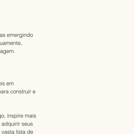
as emergindo 
nuamente, 
clagem.
es em 
ra construir e 
o, inspire mais 
adquirir seus 
 vasta lista de 