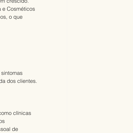
em crescido. 
a e Cosméticos 
os, o que 
 sintomas 
da dos clientes.
como clínicas 
os 
ssoal de 