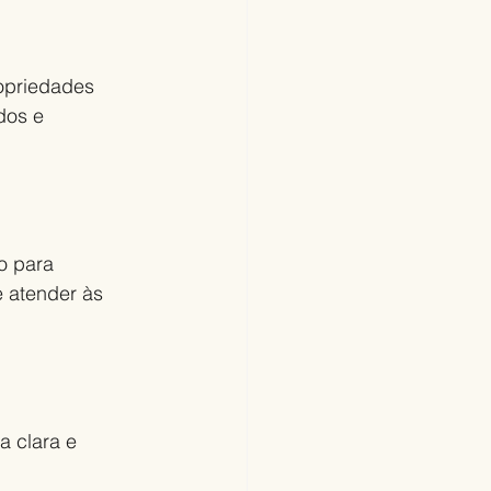
opriedades 
dos e 
o para 
e atender às 
 clara e 
 