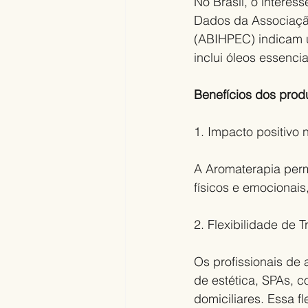
No Brasil, o interes
Dados da Associação
(ABIHPEC) indicam u
inclui óleos essenci
Benefícios dos prod
1. Impacto positivo 
A Aromaterapia perm
físicos e emocionais
2. Flexibilidade de T
Os profissionais de
de estética, SPAs, c
domiciliares. Essa fl