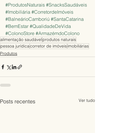
#ProdutosNaturais
#SnacksSaudáveis
#Imobiliária
#CorretordeImóveis
#BalneárioCamboriú
#SantaCatarina
#BemEstar
#QualidadeDeVida
#ColonoStore
#ArmazémdoColono
alimentação saudável
produtos naturais
pessoa jurídica
corretor de imóveis
imobiliárias
Produtos
Ver tudo
Posts recentes