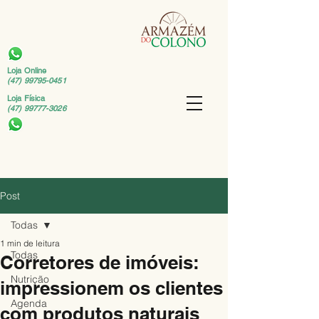
Loja Online
(47) 99795-0451
Loja Física
(47) 99777-3026
Post
Todas
1 min de leitura
Todas
Corretores de imóveis:
Nutrição
impressionem os clientes
Agenda
com produtos naturais