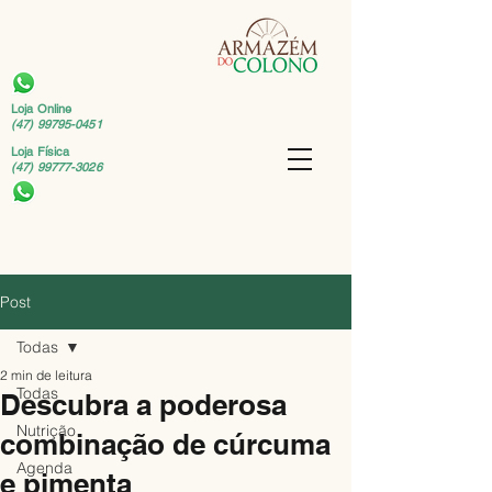
Loja Online
(47) 99795-0451
Loja Física
(47) 99777-3026
Post
Todas
2 min de leitura
Todas
Descubra a poderosa
Nutrição
combinação de cúrcuma
Agenda
e pimenta