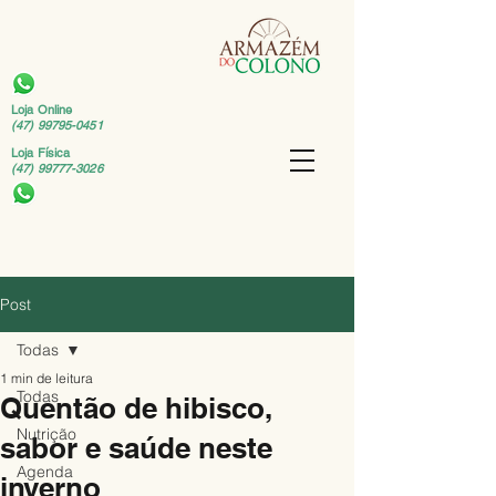
Loja Online
(47) 99795-0451
Loja Física
(47) 99777-3026
Post
Todas
1 min de leitura
Todas
Quentão de hibisco,
Nutrição
sabor e saúde neste
Agenda
inverno