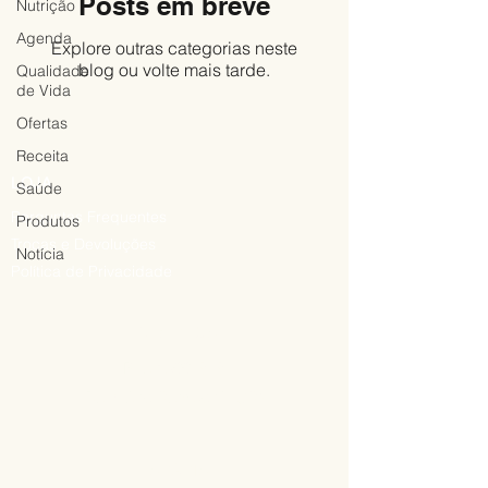
Posts em breve
Nutrição
Agenda
Explore outras categorias neste
blog ou volte mais tarde.
Qualidade
de Vida
Ofertas
Receita
LOJA
Saúde
Perguntas Frequentes
Produtos
Trocas e Devoluções
Notícia
Política de Privacidade
ENDEREÇO
Rua 1500, 676
Balneário Camboriú (SC)
HORÁRIO