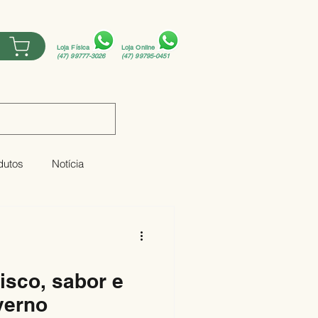
E
Loja Física
Loja Online
(47) 99777-3026
(47) 99795-0451
dutos
Notícia
isco, sabor e
verno