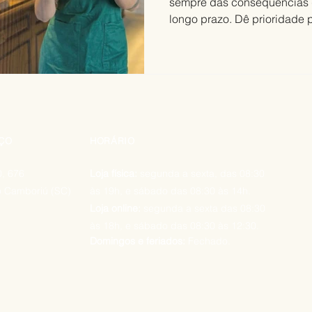
sempre das consequências qu
longo prazo. Dê prioridade p
ÇO
HORÁRIO
, 676
L
oja física:
segunda a sexta, das 08:30
o Camboriú (SC)
às 19h, e sábado das 08:30 às 14h.
Loja online:
segunda a sexta das 08:30
às 18h, e sábado das 08:30 às 12:30.
Domingos e feriados:
Fechado.