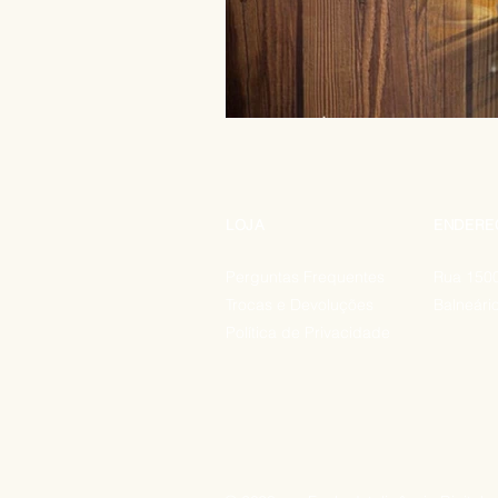
LOJA
ENDERE
Perguntas Frequentes
Rua 1500
Trocas e Devoluções
Balneári
Política de Privacidade