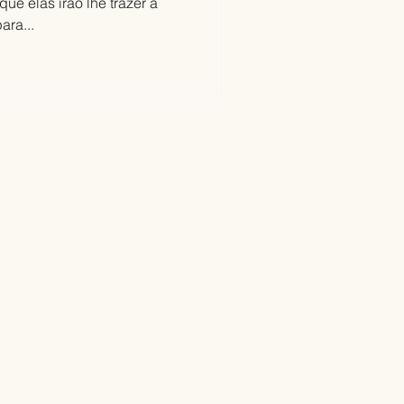
e elas irão lhe trazer a
ara...