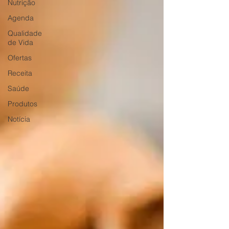
Nutrição
Agenda
Qualidade
de Vida
Ofertas
Receita
Saúde
Produtos
Notícia