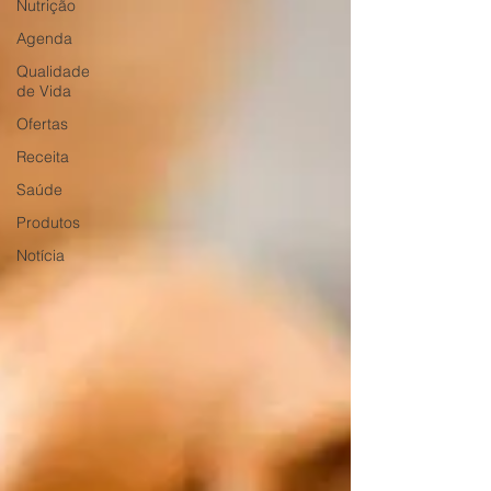
Nutrição
Agenda
Qualidade
de Vida
Ofertas
Receita
Saúde
Produtos
Notícia