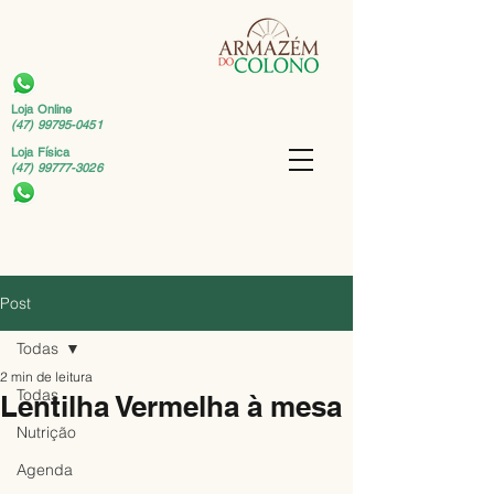
Loja Online
(47) 99795-0451
Loja Física
(47) 99777-3026
Post
Todas
2 min de leitura
Todas
Lentilha Vermelha à mesa
Nutrição
Agenda